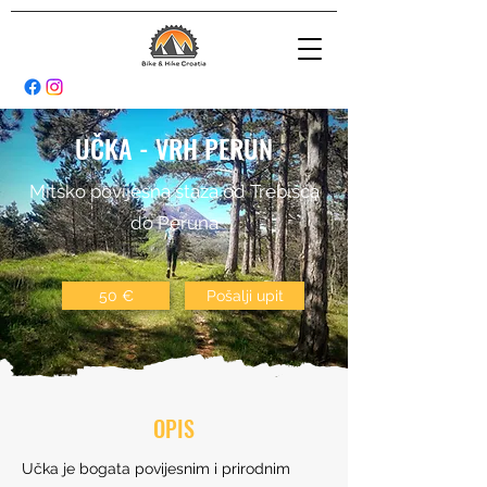
UČKA - VRH PERUN
Mitsko povijesna staza od Trebišća
do Peruna
50 €
Pošalji upit
OPIS
Učka je bogata povijesnim i prirodnim