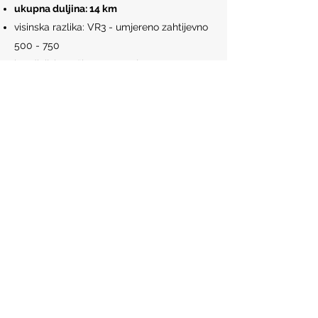
ukupna duljina: 14 km
visinska razlika: VR3 - umjereno zahtijevno
500 - 750
kondicijska težina: K2 - umjereno
zahtjevno. 5-7 sati hodanja
tehnička zahtijevnost: T1- nezahtjevno.
Hodanje bez upotrebe ruku i pomagala
ukupna težina: umjereno zahtijevno
ocjena težine 3/5
RASPOLOŽIVI DATUMI
27.04.2025
.
Minimalan broj prijavljenih putnika: 5
Rezerviraj
50 €