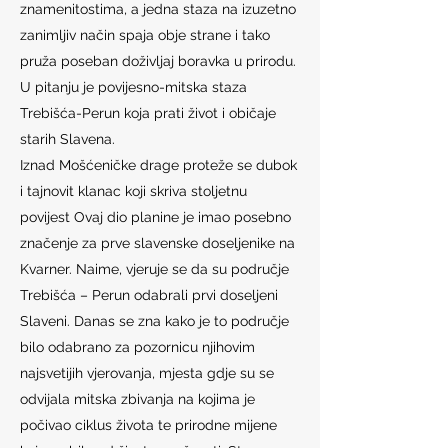
znamenitostima, a jedna staza na izuzetno
zanimljiv način spaja obje strane i tako
pruža poseban doživljaj boravka u prirodu.
U pitanju je povijesno-mitska staza
Trebišća-Perun koja prati život i običaje
starih Slavena.
Iznad Mošćeničke drage proteže se dubok
i tajnovit klanac koji skriva stoljetnu
povijest Ovaj dio planine je imao posebno
značenje za prve slavenske doseljenike na
Kvarner. Naime, vjeruje se da su područje
Trebišća – Perun odabrali prvi doseljeni
Slaveni. Danas se zna kako je to područje
bilo odabrano za pozornicu njihovim
najsvetijih vjerovanja, mjesta gdje su se
odvijala mitska zbivanja na kojima je
počivao ciklus života te prirodne mijene