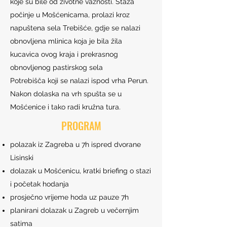
koje su bile od životne važnosti. Staza
počinje u Mošćenicama, prolazi kroz
napuštena sela Trebišće, gdje se nalazi
obnovljena mlinica koja je bila žila
kucavica ovog kraja i prekrasnog
obnovljenog pastirskog sela
Potrebišča koji se nalazi ispod vrha Perun.
Nakon dolaska na vrh spušta se u
Mošćenice i tako radi kružna tura.
PROGRAM
polazak iz Zagreba u 7h ispred dvorane
Lisinski
dolazak u Mošćenicu, kratki briefing o stazi
i početak hodanja
prosječno vrijeme hoda uz pauze 7h
planirani dolazak u Zagreb u večernjim
satima