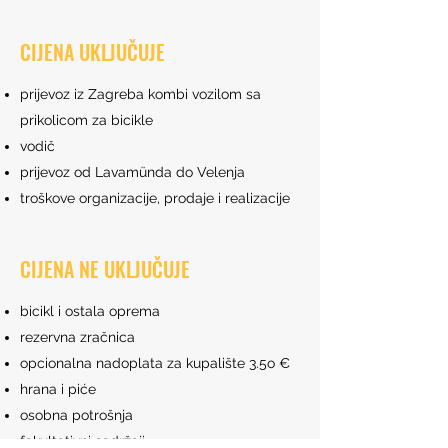
CIJENA UKLJUČUJE
prijevoz iz Zagreba kombi vozilom sa
prikolicom za bicikle
vodič
prijevoz od Lavamünda do Velenja
troškove organizacije, prodaje i realizacije
CIJENA NE UKLJUČUJE
bicikl i ostala oprema
rezervna zračnica
opcionalna nadoplata za kupalište 3.5o €
hrana i piće
osobna potrošnja
fakultativni sadržaji