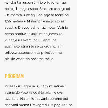
konstantan uspon čini je prikladnom za
obitelji i starije osobe. Staza se uspinje od
411 metara u Velenju do najviše točke od
590 metara u Mislinji prije nego što se
spusti u Dravograd na 341 metar. Vožnja
ćemo produžiti 10ak km do jezera za
kupanje u Lavamündu (Labot) na
austrijskoj strani te se uz organizirani
prijevoz autobusom sa prikolicom za
bicikle vratiti do početne točke.
PROGRAM
Polazak iz Zagreba u jutarnjim satima i
vožnja do Velenja odakle počinje ova
avantura. Nakon iskrcavanja opreme put
nas vodi prema Dravogradu uz poglede na