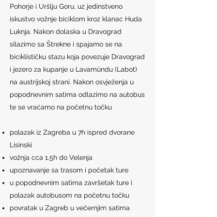
Pohorje i Uršlju Goru, uz jedinstveno
iskustvo vožnje biciklom kroz klanac Huda
Luknja. Nakon dolaska u Dravograd
silazimo sa Štrekne i spajamo se na
biciklističku stazu koja povezuje Dravograd
i jezero za kupanje u Lavamündu (Labot)
na austrijskoj strani. Nakon osvježenja u
popodnevnim satima odlazimo na autobus
te se vraćamo na početnu točku
polazak iz Zagreba u 7h ispred dvorane
Lisinski
vožnja cca 1,5h do Velenja
upoznavanje sa trasom i početak ture
u popodnevnim satima završetak ture i
polazak autobusom na početnu točku
povratak u Zagreb u večernjim satima