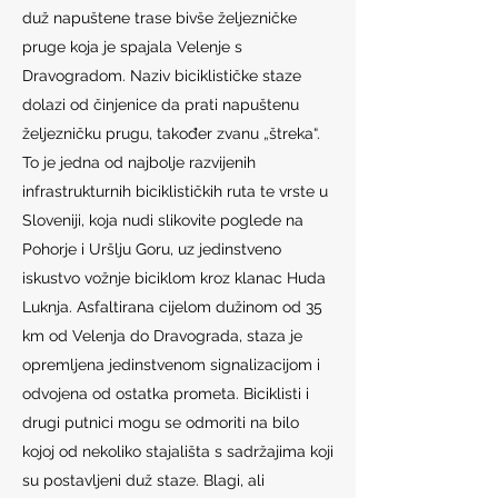
duž napuštene trase bivše željezničke
pruge koja je spajala Velenje s
Dravogradom. Naziv biciklističke staze
dolazi od činjenice da prati napuštenu
željezničku prugu, također zvanu „štreka“.
To je jedna od najbolje razvijenih
infrastrukturnih biciklističkih ruta te vrste u
Sloveniji, koja nudi slikovite poglede na
Pohorje i Uršlju Goru, uz jedinstveno
iskustvo vožnje biciklom kroz klanac Huda
Luknja. Asfaltirana cijelom dužinom od 35
km od Velenja do Dravograda, staza je
opremljena jedinstvenom signalizacijom i
odvojena od ostatka prometa. Biciklisti i
drugi putnici mogu se odmoriti na bilo
kojoj od nekoliko stajališta s sadržajima koji
su postavljeni duž staze. Blagi, ali