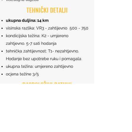
TEHNIČKI DETALJI
ukupna duljina: 14 km
visinska razlika: VR3 - zahtijevno 500 - 750
kondicijska težina: K2 - umjereno
zahtjevno. 5-7 sati hodanja
tehnička zahtijevnost: T1- nezahtjevno.
Hodanje bez upotrebe ruku i pomagala
ukupna težina: umjereno zahtijevno
ocjena težine 3/5
RASPOLOŽIVI DATUMI
-
Minimalan broj prijavljenih putnika: 5