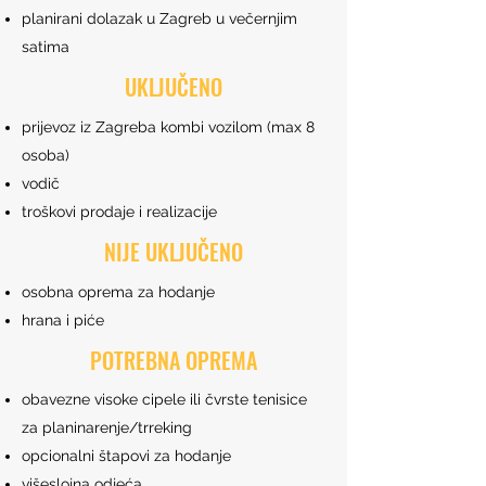
planirani dolazak u Zagreb u večernjim
satima
UKLJUČENO
prijevoz iz Zagreba kombi vozilom (max 8
osoba)
vodič
troškovi prodaje i realizacije
NIJE UKLJUČENO
osobna oprema za hodanje
hrana i piće
POTREBNA OPREMA
obavezne visoke cipele ili čvrste tenisice
za planinarenje/trreking
opcionalni štapovi za hodanje
višeslojna odjeća