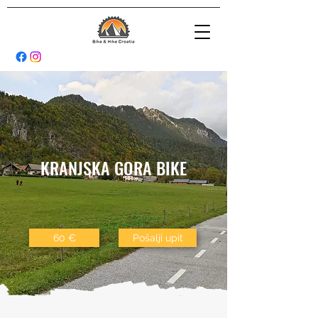
KRANJSKA GORA BIKE
60 €
Pošalji upit