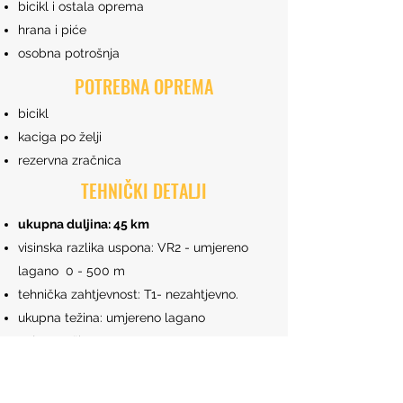
bicikl i ostala oprema
hrana i piće
osobna potrošnja
POTREBNA OPREMA
bicikl
kaciga po želji
rezervna zračnica
TEHNIČKI DETALJI
ukupna duljina: 45 km
visinska razlika uspona: VR2 - umjereno
lagano 0 - 500 m
tehnička zahtjevnost: T1- nezahtjevno.
ukupna težina: umjereno lagano
ocjena težine 2/5
RASPOLOŽIVI DATUMI