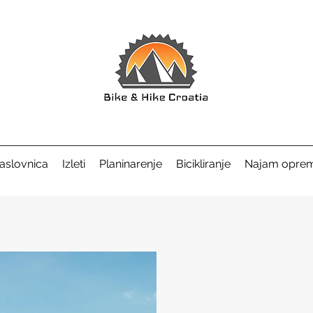
aslovnica
Izleti
Planinarenje
Bicikliranje
Najam opre